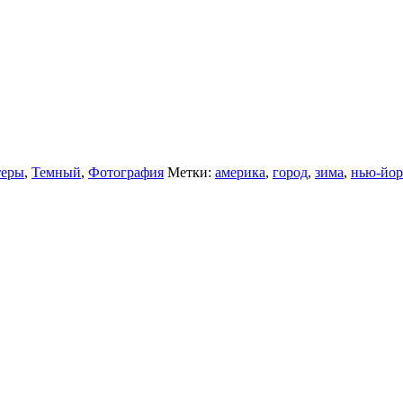
теры
,
Темный
,
Фотография
Метки:
америка
,
город
,
зима
,
нью-йор