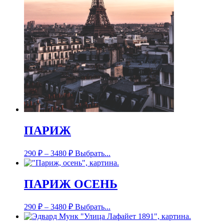
ПАРИЖ
290
₽
–
3480
₽
Выбрать...
ПАРИЖ ОСЕНЬ
290
₽
–
3480
₽
Выбрать...