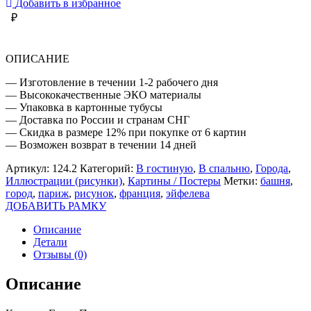
Добавить в избранное
₽
ОПИСАНИЕ
— Изготовление в течении 1-2 рабочего дня
— Высококачественные ЭКО материалы
— Упаковка в картонные тубусы
— Доставка по России и странам СНГ
— Скидка в размере 12% при покупке от 6 картин
— Возможен возврат в течении 14 дней
Артикул:
124.2
Категорий:
В гостиную
,
В спальню
,
Города
,
Иллюстрации (рисунки)
,
Картины / Постеры
Метки:
башня
,
город
,
париж
,
рисунок
,
франция
,
эйфелева
ДОБАВИТЬ РАМКУ
Описание
Детали
Отзывы (0)
Описание