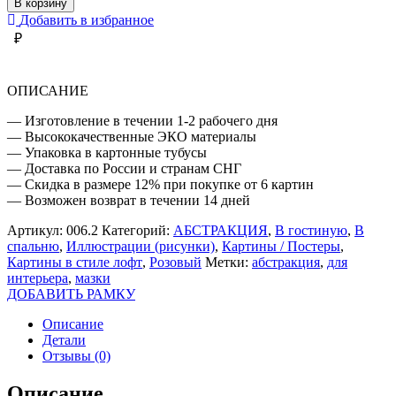
В корзину
РОЗОВЫХ
Добавить в избранное
ТОНАХ
₽
ОПИСАНИЕ
— Изготовление в течении 1-2 рабочего дня
— Высококачественные ЭКО материалы
— Упаковка в картонные тубусы
— Доставка по России и странам СНГ
— Скидка в размере 12% при покупке от 6 картин
— Возможен возврат в течении 14 дней
Артикул:
006.2
Категорий:
АБСТРАКЦИЯ
,
В гостиную
,
В
спальню
,
Иллюстрации (рисунки)
,
Картины / Постеры
,
Картины в стиле лофт
,
Розовый
Метки:
абстракция
,
для
интерьера
,
мазки
ДОБАВИТЬ РАМКУ
Описание
Детали
Отзывы (0)
Описание