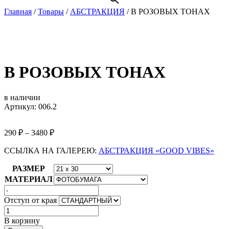
Главная
/
Товары
/
АБСТРАКЦИЯ
/
В РОЗОВЫХ ТОНАХ
В РОЗОВЫХ ТОНАХ
в наличии
Артикул: 006.2
290
₽
–
3480
₽
ССЫЛКА НА ГАЛЕРЕЮ:
АБСТРАКЦИЯ «GOOD VIBES»
РАЗМЕР
МАТЕРИАЛ
Отступ от края
Количество
товара
В корзину
В