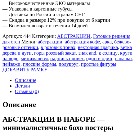
— Высококачественные ЭКО материалы
— Упаковка в картонные тубусы
— Доставка по России и странам СНГ
— Скидка в размере 12% при покупке от 6 картин
— Возможен возврат в течении 14 дней
Артикул:
444
Категории:
АБСТРАКЦИИ
,
Готовые решения
для стен
Метки:
абстракции
,
абстракция кофе
,
арка
,
бежево-
розовые оттенки
,
в розовых тонах
,
векторная графика
,
ветка
дерева и дуги
,
горы розовый закат
,
знак and
,
к солнцу
,
круги
на воде
,
минимализм
,
надпись привет
,
один в один
,
пара ваз
,
пейзажи
,
плоские формы
,
полукруг
,
простые фигуры
ДОБАВИТЬ РАМКУ
Описание
Детали
Отзывы (0)
Описание
АБСТРАКЦИИ В НАБОРЕ —
минималистичные бохо постеры