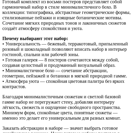
Готовый комплект из восьми постеров представляет собой
гармоничный набор в стиле минималистичного бохо. В
коллекции: типографика, абстрактные геометрические формы,
стилизованные пейзажи и изящные ботанические мотивы.
Сочетание мягких природных тонов и лаконичных сюжетов
создаёт атмосферу спокойствия и уюта.
Почему выбирают этот набор:
• Универсальность — бежевый, терракотовый, припыленный
розовый и шоколадный позволяют вписать набор в интерьер
гостиной, спальни или рабочей зоны.
• Готовая галерея — 8 постеров сочетаются между собой,
создавая целостный и продуманный визуальный образ.
• Минималистичное бохо — сочетание абстракции,
геометрии, пейзажей и ботаники в мягкой природной гамме.
• Атмосфера уюта — спокойная цветовая палитра без ярких
контрастов.
Благодаря минималистичным сюжетам и светлой базовой
гамме набор не перегружает стену, добавляя интерьеру
лёгкость, свежесть и ощущение свободного пространства.
Минимум форм, спокойные цвета, понятные сюжеты —
именно это делает его универсальным для разных комнат.
Заказать абстракции в наборе — значит выбрать готовое