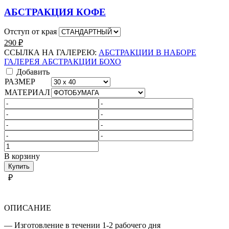
АБСТРАКЦИЯ КОФЕ
Отступ от края
290
₽
ССЫЛКА НА ГАЛЕРЕЮ:
АБСТРАКЦИИ В НАБОРЕ
ГАЛЕРЕЯ АБСТРАКЦИИ БОХО
Добавить
РАЗМЕР
МАТЕРИАЛ
Количество
товара
В корзину
АБСТРАКЦИИ
Купить
В
₽
НАБОРЕ
ОПИСАНИЕ
— Изготовление в течении 1-2 рабочего дня