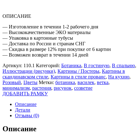
ОПИСАНИЕ
— Изготовление в течении 1-2 рабочего дня
— Высококачественные ЭКО материалы
— Упаковка в картонные тубусы
— Доставка по России и странам СНГ
— Скидка в размере 12% при покупке от 6 картин
— Возможен возврат в течении 14 дней
Артикул:
110.1
Категорий:
Ботаника
,
В гостиную
,
В спальню
,
Иллюстрации (рисунки)
,
Картины / Постеры
,
Картины в
скандинавском стиле
,
Картины в стиле прованс
,
На кухню
,
Розовый
,
Цветы
Метки:
ботаника
,
василек
,
ветка
,
минимализм
,
растения
,
рисунок
,
созветие
ДОБАВИТЬ РАМКУ
Описание
Детали
Отзывы (0)
Описание