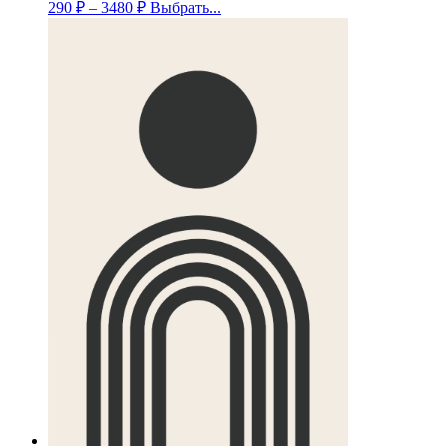
290
₽
–
3480
₽
Выбрать...