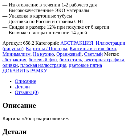
— Изготовление в течении 1-2 рабочего дня
— Высококачественные ЭКО материалы
— Упаковка в картонные тубусы
— Доставка по России и странам СНГ
— Скидка в размере 12% при покупке от 6 картин
— Возможен возврат в течении 14 дней
Артикул:
658.2
Категорий:
АБСТРАКЦИЯ
,
Иллюстрации
(рисунки)
,
Картины / Постеры
,
Картины в стиле бохо
,
Минимализм
,
На кухню
,
Оранжевый
,
Светлый
Метки:
абстракция
,
бежевый фон
,
бохо стиль
,
векторная графика
,
оливки
,
плоская иллюстрация
,
цветовые пятна
ДОБАВИТЬ РАМКУ
Описание
Детали
Отзывы (0)
Описание
Картина «Абстракция оливки».
Детали