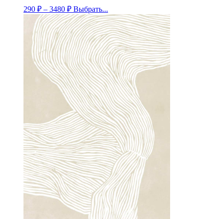
290
₽
–
3480
₽
Выбрать...