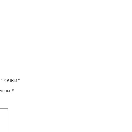
ЫЕ ТОЧКИ”
ечены
*