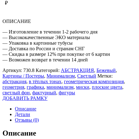
₽
ОПИСАНИЕ
— Изготовление в течении 1-2 рабочего дня
— Высококачественные ЭКО материалы
— Упаковка в картонные тубусы
— Доставка по России и странам СНГ
— Скидка в размере 12% при покупке от 6 картин
— Возможен возврат в течении 14 дней
Артикул:
730.8
Категорий:
АБСТРАКЦИЯ
,
Бежевый
,
Картины / Постеры
,
Минимализм
,
Светлый
Метки:
абстракция
,
в тёплых тонах
,
геометрическая композиция
,
геометрия
,
графика
,
минимализм
,
миски
,
плоские цвета
,
светлый фон
,
фактурный
,
фигуры
ДОБАВИТЬ РАМКУ
Описание
Детали
Отзывы (0)
Описание