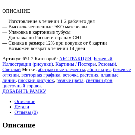
ОПИСАНИЕ
— Изготовление в течении 1-2 рабочего дня
— Высококачественные ЭКО материалы
— Упаковка в картонные тубусы
— Доставка по России и странам СНГ
— Скидка в размере 12% при покупке от 6 картин
— Возможен возврат в течении 14 дней
Артикул:
651.2
Категорий:
АБСТРАКЦИЯ
,
Бежевый
,
Иллюстрации (рисунки)
,
Картины / Постеры
,
Розовый
,
Светлый
Метки:
абстрактные элементы
,
абстракция
,
бежевые
оттенки
,
векторная графика
,
веточка растения
,
плавные
линии
,
плоский рисунок
,
разные цвета
,
светлый фон
,
цветочный горшок
ДОБАВИТЬ РАМКУ
Описание
Детали
Отзывы (0)
Описание