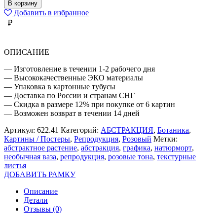
АБСТРАКТНОЕ
В корзину
РАСТЕНИЕ
Добавить в избранное
В
₽
ВАЗЕ
ОПИСАНИЕ
— Изготовление в течении 1-2 рабочего дня
— Высококачественные ЭКО материалы
— Упаковка в картонные тубусы
— Доставка по России и странам СНГ
— Скидка в размере 12% при покупке от 6 картин
— Возможен возврат в течении 14 дней
Артикул:
622.41
Категорий:
АБСТРАКЦИЯ
,
Ботаника
,
Картины / Постеры
,
Репродукция
,
Розовый
Метки:
абстрактное растение
,
абстракция
,
графика
,
натюрморт
,
необычная ваза
,
репродукция
,
розовые тона
,
текстурные
листья
ДОБАВИТЬ РАМКУ
Описание
Детали
Отзывы (0)