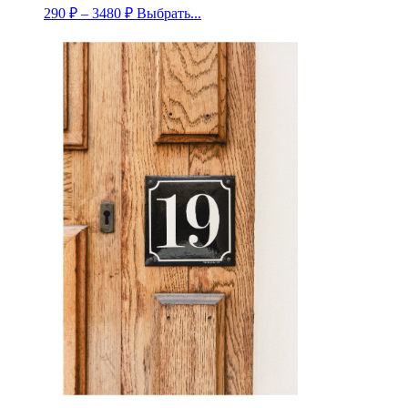
290
₽
–
3480
₽
Выбрать...