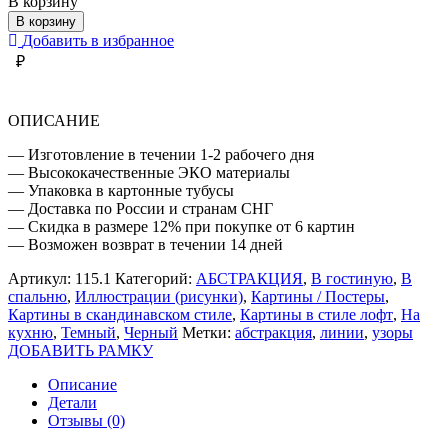
В корзину
АФРИКАНСКИЕ
В корзину
МОТИВЫ
Добавить в избранное
₽
ОПИСАНИЕ
— Изготовление в течении 1-2 рабочего дня
— Высококачественные ЭКО материалы
— Упаковка в картонные тубусы
— Доставка по России и странам СНГ
— Скидка в размере 12% при покупке от 6 картин
— Возможен возврат в течении 14 дней
Артикул:
115.1
Категорий:
АБСТРАКЦИЯ
,
В гостиную
,
В
спальню
,
Иллюстрации (рисунки)
,
Картины / Постеры
,
Картины в скандинавском стиле
,
Картины в стиле лофт
,
На
кухню
,
Темный
,
Черный
Метки:
абстракция
,
линии
,
узоры
ДОБАВИТЬ РАМКУ
Описание
Детали
Отзывы (0)