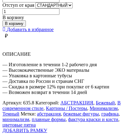
Отступ от края
Количество
товара
В корзину
БЕЖЕВЫЕ
В корзину
ФИГУРЫ
Добавить в избранное
АБСТРАКЦИЯ
₽
ОПИСАНИЕ
— Изготовление в течении 1-2 рабочего дня
— Высококачественные ЭКО материалы
— Упаковка в картонные тубусы
— Доставка по России и странам СНГ
— Скидка в размере 12% при покупке от 6 картин
— Возможен возврат в течении 14 дней
Артикул:
635.8
Категорий:
АБСТРАКЦИЯ
,
Бежевый
,
В
современном стиле
,
Картины / Постеры
,
Минимализм
,
Темный
Метки:
абстракция
,
бежевые фигуры
,
графика
,
минимализм
,
плавные формы
,
фактура краски и кисти
,
цветовые пятна
ДОБАВИТЬ РАМКУ