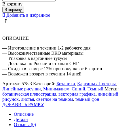
товара
В корзину
БОТАНИЧЕСКАЯ
В корзину
ИЛЛЮСТРАЦИЯ
Добавить в избранное
#12
₽
ОПИСАНИЕ
— Изготовление в течении 1-2 рабочего дня
— Высококачественные ЭКО материалы
— Упаковка в картонные тубусы
— Доставка по России и странам СНГ
— Скидка в размере 12% при покупке от 6 картин
— Возможен возврат в течении 14 дней
Артикул:
578.3
Категорий:
Ботаника
,
Картины / Постеры
,
Линейные рисунки
,
Минимализм
,
Синий
,
Темный
Метки:
ботаническая иллюстрация
,
векторная графика
,
линейный
рисунок
,
листья
,
светлое на тёмном
,
темный фон
ДОБАВИТЬ РАМКУ
Описание
Детали
Отзывы (0)