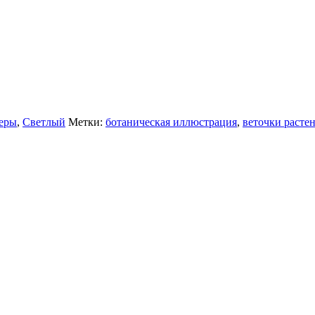
теры
,
Светлый
Метки:
ботаническая иллюстрация
,
веточки расте