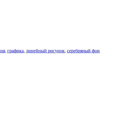
ния
,
графика
,
линейный рисунок
,
серебряный фон