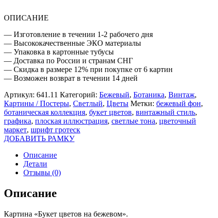
ОПИСАНИЕ
— Изготовление в течении 1-2 рабочего дня
— Высококачественные ЭКО материалы
— Упаковка в картонные тубусы
— Доставка по России и странам СНГ
— Скидка в размере 12% при покупке от 6 картин
— Возможен возврат в течении 14 дней
Артикул:
641.11
Категорий:
Бежевый
,
Ботаника
,
Винтаж
,
Картины / Постеры
,
Светлый
,
Цветы
Метки:
бежевый фон
,
ботаническая коллекция
,
букет цветов
,
винтажный стиль
,
графика
,
плоская иллюстрация
,
светлые тона
,
цветочный
маркет
,
шрифт гротеск
ДОБАВИТЬ РАМКУ
Описание
Детали
Отзывы (0)
Описание
Картина «Букет цветов на бежевом».