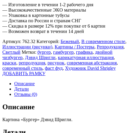
— Изготовление в течении 1-2 рабочего дня
— Высококачественные ЭКО материалы
— Упаковка в картонные тубусы
— Доставка по России и странам СНГ
— Скидка в размере 12% при покупке от 6 картин
— Возможен возврат в течении 14 дней
Артикул:
762.32
Категорий:
Бежевый
,
В современном стиле
,
Иллюстрации (рисунки)
,
Картины / Постеры
,
Репродукция
,
Светлый
Метки:
бургер
,
гамбургер
,
графика
,
двойной
чизбургер
,
Дэвид Шригли
,
карикатурная иллюстрация
,
краски
,
репродукция
,
рисунок
,
современная абстракция
,
современный стиль
,
фаст фуд
,
Художник David Shrigley
ДОБАВИТЬ РАМКУ
Описание
Детали
Отзывы (0)
Описание
Картина «Бургер» Дэвид Шригли.
Детали