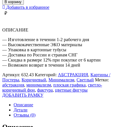
ЦВЕТНЫЕ
В корзину
АБСТРАКТНЫЕ
Добавить в избранное
ФИГУРЫ
₽
ОПИСАНИЕ
— Изготовление в течении 1-2 рабочего дня
— Высококачественные ЭКО материалы
— Упаковка в картонные тубусы
— Доставка по России и странам СНГ
— Скидка в размере 12% при покупке от 6 картин
— Возможен возврат в течении 14 дней
Артикул:
632.43
Категорий:
АБСТРАКЦИЯ
,
Картины /
Постеры
,
Коричневый
,
Минимализм
,
Светлый
Метки:
абстракция
,
минимализм
,
плоская графика
,
светло-
коричневый фон
,
фактура
,
цветные фигуры
ДОБАВИТЬ РАМКУ
Описание
Детали
Отзывы (0)
Описание