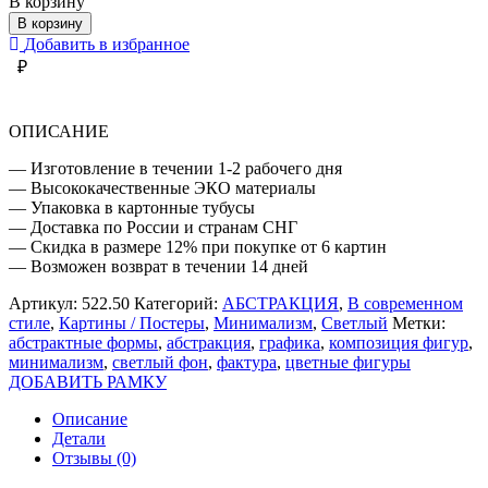
В корзину
ЦВЕТНЫЕ
В корзину
ФИГУРЫ
Добавить в избранное
₽
ОПИСАНИЕ
— Изготовление в течении 1-2 рабочего дня
— Высококачественные ЭКО материалы
— Упаковка в картонные тубусы
— Доставка по России и странам СНГ
— Скидка в размере 12% при покупке от 6 картин
— Возможен возврат в течении 14 дней
Артикул:
522.50
Категорий:
АБСТРАКЦИЯ
,
В современном
стиле
,
Картины / Постеры
,
Минимализм
,
Светлый
Метки:
абстрактные формы
,
абстракция
,
графика
,
композиция фигур
,
минимализм
,
светлый фон
,
фактура
,
цветные фигуры
ДОБАВИТЬ РАМКУ
Описание
Детали
Отзывы (0)