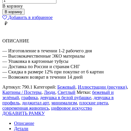
товара
В корзину
ДЕВУШКА
В корзину
В
Добавить в избранное
БЕЛОЙ
₽
РУБАШКЕ
ОПИСАНИЕ
— Изготовление в течении 1-2 рабочего дня
— Высококачественные ЭКО материалы
— Упаковка в картонные тубусы
— Доставка по России и странам СНГ
— Скидка в размере 12% при покупке от 6 картин
— Возможен возврат в течении 14 дней
Артикул:
790.1
Категорий:
Бежевый
,
Иллюстрации (рисунки)
,
Картины / Постеры
,
Люди
,
Светлый
Метки:
бежевый и
зелёный
,
графика
,
девушка в белой рубашке
,
девушка в
профиль
,
диджитал арт
,
минимализм
,
плоские цвета
,
современная живопись
,
цифровое искусство
ДОБАВИТЬ РАМКУ
Описание
Детали