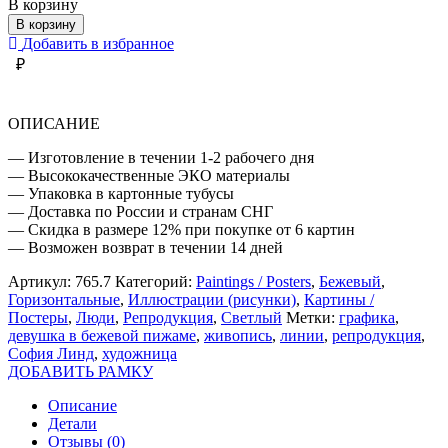
товара
В корзину
ДЕВУШКА
В корзину
В
Добавить в избранное
БЕЖЕВОЙ
₽
ПИЖАМЕ
ОПИСАНИЕ
— Изготовление в течении 1-2 рабочего дня
— Высококачественные ЭКО материалы
— Упаковка в картонные тубусы
— Доставка по России и странам СНГ
— Скидка в размере 12% при покупке от 6 картин
— Возможен возврат в течении 14 дней
Артикул:
765.7
Категорий:
Paintings / Posters
,
Бежевый
,
Горизонтальные
,
Иллюстрации (рисунки)
,
Картины /
Постеры
,
Люди
,
Репродукция
,
Светлый
Метки:
графика
,
девушка в бежевой пижаме
,
живопись
,
линии
,
репродукция
,
София Линд
,
художница
ДОБАВИТЬ РАМКУ
Описание
Детали
Отзывы (0)