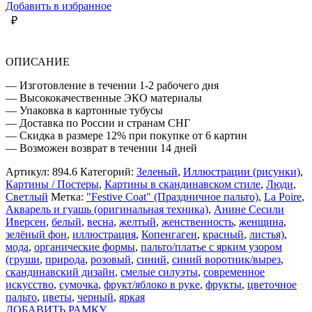
В
Добавить в избранное
ЦВЕТОЧНОМ
₽
ПАЛЬТО
ОПИСАНИЕ
— Изготовление в течении 1-2 рабочего дня
— Высококачественные ЭКО материалы
— Упаковка в картонные тубусы
— Доставка по России и странам СНГ
— Скидка в размере 12% при покупке от 6 картин
— Возможен возврат в течении 14 дней
Артикул:
894.6
Категорий:
Зеленый
,
Иллюстрации (рисунки)
,
Картины / Постеры
,
Картины в скандинавском стиле
,
Люди
,
Светлый
Метка:
"Festive Coat" (Праздничное пальто)
,
La Poire
,
Акварель и гуашь (оригинальная техника)
,
Анине Сесили
Иверсен
,
белый
,
весна
,
желтый
,
женственность
,
женщина
,
зелёный фон
,
иллюстрация
,
Копенгаген
,
красный
,
листья)
,
мода
,
органические формы
,
пальто/платье с ярким узором
(груши
,
природа
,
розовый
,
синий
,
синий воротник/вырез
,
скандинавский дизайн
,
смелые силуэты
,
современное
искусство
,
сумочка
,
фрукт/яблоко в руке
,
фрукты
,
цветочное
пальто
,
цветы
,
черный
,
яркая
ДОБАВИТЬ РАМКУ