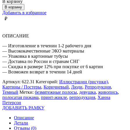
товара
В корзину
ДЕВУШКА
В корзину
В
Добавить в избранное
ПИЖАМЕ
₽
ОПИСАНИЕ
— Изготовление в течении 1-2 рабочего дня
— Высококачественные ЭКО материалы
— Упаковка в картонные тубусы
— Доставка по России и странам СНГ
— Скидка в размере 12% при покупке от 6 картин
— Возможен возврат в течении 14 дней
Артикул:
622.31
Категорий:
Иллюстрации (рисунки)
,
Картины / Постеры
,
Коричневый
,
Люди
,
Репродукция
,
Темный
Метки:
безмятежные полосы
,
девушка
,
живопись
,
полосатая пижама
,
принт-жикле
,
репродукция
,
Ханна
Петерсон
ДОБАВИТЬ РАМКУ
Описание
Детали
Отзывы (0)