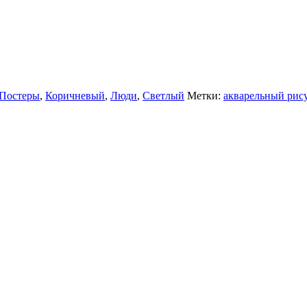
 Постеры
,
Коричневый
,
Люди
,
Светлый
Метки:
акварельный рис