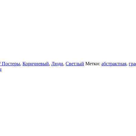
/ Постеры
,
Коричневый
,
Люди
,
Светлый
Метки:
абстрактная
,
гра
ы