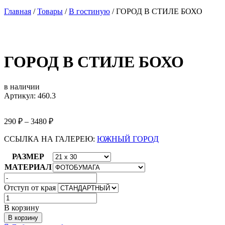
Главная
/
Товары
/
В гостиную
/
ГОРОД В СТИЛЕ БОХО
ГОРОД В СТИЛЕ БОХО
в наличии
Артикул: 460.3
290
₽
–
3480
₽
ССЫЛКА НА ГАЛЕРЕЮ:
ЮЖНЫЙ ГОРОД
РАЗМЕР
МАТЕРИАЛ
Отступ от края
Количество
товара
В корзину
ГОРОД
В корзину
В