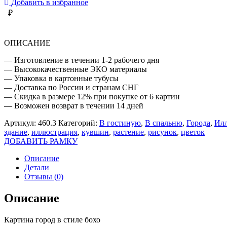
Добавить в избранное
СТИЛЕ
₽
БОХО
ОПИСАНИЕ
— Изготовление в течении 1-2 рабочего дня
— Высококачественные ЭКО материалы
— Упаковка в картонные тубусы
— Доставка по России и странам СНГ
— Скидка в размере 12% при покупке от 6 картин
— Возможен возврат в течении 14 дней
Артикул:
460.3
Категорий:
В гостиную
,
В спальню
,
Города
,
Илл
здание
,
иллюстрация
,
кувшин
,
растение
,
рисунок
,
цветок
ДОБАВИТЬ РАМКУ
Описание
Детали
Отзывы (0)
Описание
Картина город в стиле бохо