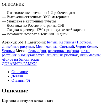
ОПИСАНИЕ
— Изготовление в течении 1-2 рабочего дня
— Высококачественные ЭКО материалы
— Упаковка в картонные тубусы
— Доставка по России и странам СНГ
— Скидка в размере 12% при покупке от 6 картин
— Возможен возврат в течении 14 дней
Артикул:
561.1
Категорий:
Белый
,
Картины / Постеры
,
Линейные рисунки
,
Минимализм
,
Светлый
,
Черно-белые
,
Черный
Метки:
белый фон
,
векторная графика
,
ветка
растения
,
изогнутая ветка
,
линейный рисунок
,
минимализм
,
чёрное на белом
,
эскиз
ДОБАВИТЬ РАМКУ
Описание
Детали
Отзывы (0)
Описание
Картина изогнутая ветка эскиз.