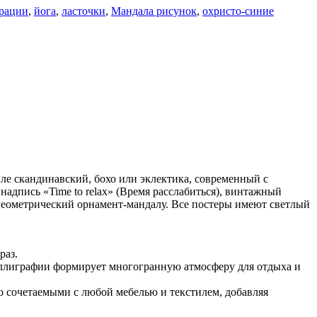
рации
,
йога
,
ласточки
,
Мандала рисунок
,
охристо-синие
иле скандинавский, бохо или эклектика, современный с
надпись «Time to relax» (Время расслабиться), винтажный
 геометрический орнамент-мандалу. Все постеры имеют светлый
раз.
каллиграфии формирует многогранную атмосферу для отдыха и
но сочетаемыми с любой мебелью и текстилем, добавляя