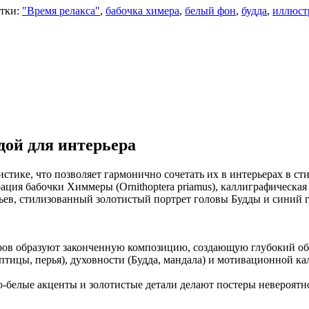
тки:
"Время релакса"
,
бабочка химера
,
белый фон
,
будда
,
иллюст
дой для интерьера
стике, что позволяет гармонично сочетать их в интерьерах в ст
ция бабочки Химмеры (Ornithoptera priamus), каллиграфическая 
ерьев, стилизованный золотистый портрет головы Будды и синий
еров образуют законченную композицию, создающую глубокий об
птицы, перья), духовности (Будда, мандала) и мотивационной 
но-белые акценты и золотистые детали делают постеры невероят