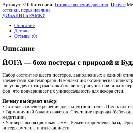
Артикул:
310
Категории:
Готовые решения для стен
,
Прочее
Ме
оттенки
,
перья павлина
ДОБАВИТЬ РАМКУ
Описание
Детали
Отзывы (0)
Описание
ЙОГА — бохо постеры с природой и Буд
Набор состоит из шести постеров, выполненных в единой стили
элементами контемпорари. В коллекции: ботаническая иллюстра
рисунок двух птиц (ласточки) на ветке, рисунок павлиньих п
фон, что подчеркивает их универсальность для декора стен.
Почему выбирают набор:
• Готовое стилевое решение для акцентной стены. Шесть пост
• Гармоничный баланс сюжетов. Сочетание природы (бабочка, 
медитации.
• Универсальная цветовая гамма. Бежево-коричневая база, чёр
интерьеру тепла и изысканности.