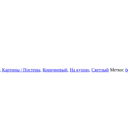
,
Картины / Постеры
,
Коричневый
,
На кухню
,
Светлый
Метки:
б