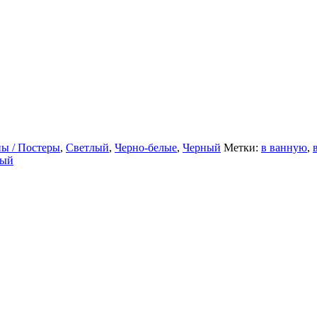
ы / Постеры
,
Светлый
,
Черно-белые
,
Черный
Метки:
в ванную
,
лый