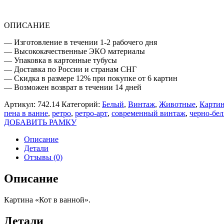
ОПИСАНИЕ
— Изготовление в течении 1-2 рабочего дня
— Высококачественные ЭКО материалы
— Упаковка в картонные тубусы
— Доставка по России и странам СНГ
— Скидка в размере 12% при покупке от 6 картин
— Возможен возврат в течении 14 дней
Артикул:
742.14
Категорий:
Белый
,
Винтаж
,
Животные
,
Картин
пена в ванне
,
ретро
,
ретро-арт
,
современный винтаж
,
черно-бе
ДОБАВИТЬ РАМКУ
Описание
Детали
Отзывы (0)
Описание
Картина «Кот в ванной».
Детали