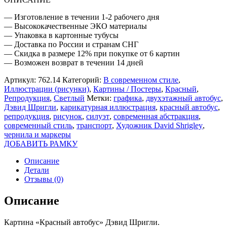
— Изготовление в течении 1-2 рабочего дня
— Высококачественные ЭКО материалы
— Упаковка в картонные тубусы
— Доставка по России и странам СНГ
— Скидка в размере 12% при покупке от 6 картин
— Возможен возврат в течении 14 дней
Артикул:
762.14
Категорий:
В современном стиле
,
Иллюстрации (рисунки)
,
Картины / Постеры
,
Красный
,
Репродукция
,
Светлый
Метки:
графика
,
двухэтажный автобус
,
Дэвид Шригли
,
карикатурная иллюстрация
,
красный автобус
,
репродукция
,
рисунок
,
силуэт
,
современная абстракция
,
современный стиль
,
транспорт
,
Художник David Shrigley
,
чернила и маркеры
ДОБАВИТЬ РАМКУ
Описание
Детали
Отзывы (0)
Описание
Картина «Красный автобус» Дэвид Шригли.