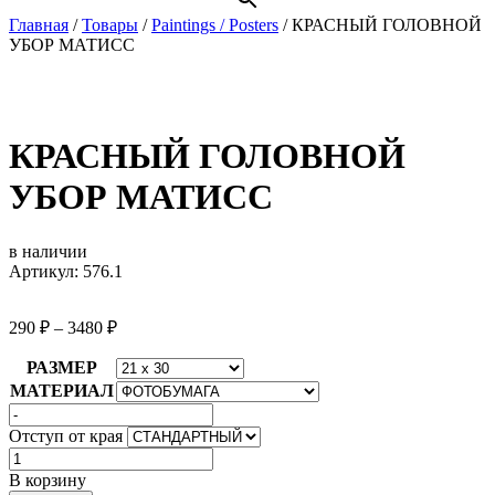
Главная
/
Товары
/
Paintings / Posters
/
КРАСНЫЙ ГОЛОВНОЙ
УБОР МАТИСС
КРАСНЫЙ ГОЛОВНОЙ
УБОР МАТИСС
в наличии
Артикул: 576.1
290
₽
–
3480
₽
РАЗМЕР
МАТЕРИАЛ
Отступ от края
Количество
товара
В корзину