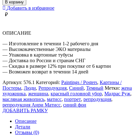
КРАСНЫЙ
В корзину
ГОЛОВНОЙ
Добавить в избранное
УБОР
₽
МАТИСС
ОПИСАНИЕ
— Изготовление в течении 1-2 рабочего дня
— Высококачественные ЭКО материалы
— Упаковка в картонные тубусы
— Доставка по России и странам СНГ
— Скидка в размере 12% при покупке от 6 картин
— Возможен возврат в течении 14 дней
Артикул:
576.1
Категорий:
Paintings / Posters
,
Картины /
Постеры
,
Люди
,
Репродукция
,
Синий
,
Темный
Метки:
жена
художника
,
женщина
,
красный головной убор
,
Мадрас Руж
,
масляная живопись
,
матисс
,
портрет
,
репродукция
,
репродукция Анри Матисс
,
синий фон
ДОБАВИТЬ РАМКУ
Описание
Детали
Отзывы (0)