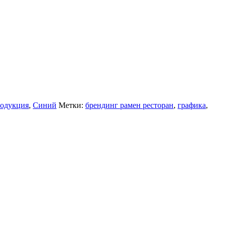
одукция
,
Синий
Метки:
брендинг рамен ресторан
,
графика
,