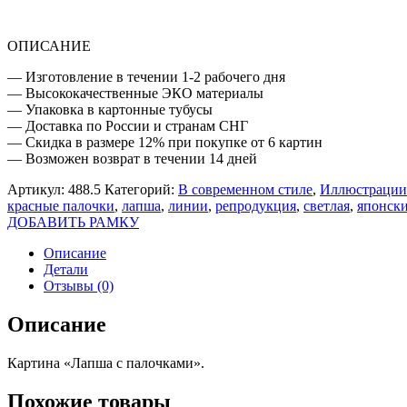
ОПИСАНИЕ
— Изготовление в течении 1-2 рабочего дня
— Высококачественные ЭКО материалы
— Упаковка в картонные тубусы
— Доставка по России и странам СНГ
— Скидка в размере 12% при покупке от 6 картин
— Возможен возврат в течении 14 дней
Артикул:
488.5
Категорий:
В современном стиле
,
Иллюстрации 
красные палочки
,
лапша
,
линии
,
репродукция
,
светлая
,
японски
ДОБАВИТЬ РАМКУ
Описание
Детали
Отзывы (0)
Описание
Картина «Лапша с палочками».
Похожие товары