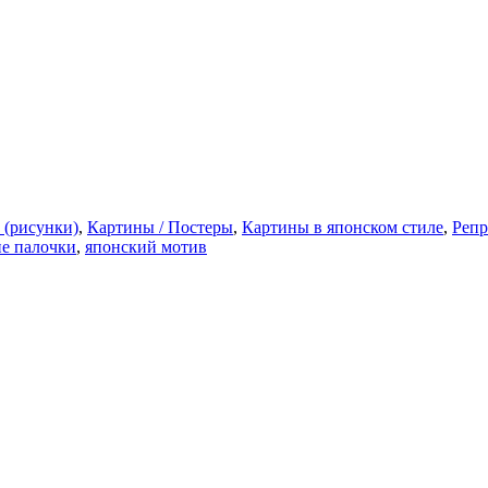
(рисунки)
,
Картины / Постеры
,
Картины в японском стиле
,
Репр
е палочки
,
японский мотив