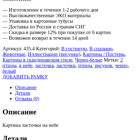
— Изготовление в течении 1-2 рабочего дня
— Высококачественные ЭКО материалы
— Упаковка в картонные тубусы
— Доставка по России и странам СНГ
— Скидка в размере 12% при покупке от 6 картин
— Возможен возврат в течении 14 дней
Артикул:
435.4
Категорий:
В гостиную
,
В спальню
,
Животные
,
Иллюстрации (рисунки)
,
Картины / Постеры
,
Картины в скандинавском стиле
,
Черно-белые
Метки:
2
птицы
,
в небе
,
ласточка
,
ласточки
,
птицы
,
рисунок
,
черно-
белый
ДОБАВИТЬ РАМКУ
Описание
Детали
Отзывы (0)
Описание
Картина ласточки на небе
Детали