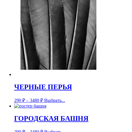
ЧЕРНЫЕ ПЕРЬЯ
290
₽
–
3480
₽
Выбрать...
ГОРОДСКАЯ БАШНЯ
290
₽
–
3480
₽
Выбрать...