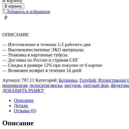
В корзину
ЛИМОНЫ
В корзину
В
Добавить в избранное
ПОЛОСАТОЙ
₽
МИСКЕ
ОПИСАНИЕ
— Изготовление в течении 1-2 рабочего дня
— Высококачественные ЭКО материалы
— Упаковка в картонные тубусы
— Доставка по России и странам СНГ
— Скидка в размере 12% при покупке от 6 картин
— Возможен возврат в течении 14 дней
Артикул:
797.11
Категорий:
Ботаника
,
Голубой
,
Иллюстрации (
минимализм
,
полосатая миска
,
рисунок
,
светлый фон
,
фруктов
ДОБАВИТЬ РАМКУ
Описание
Детали
Отзывы (0)
Описание