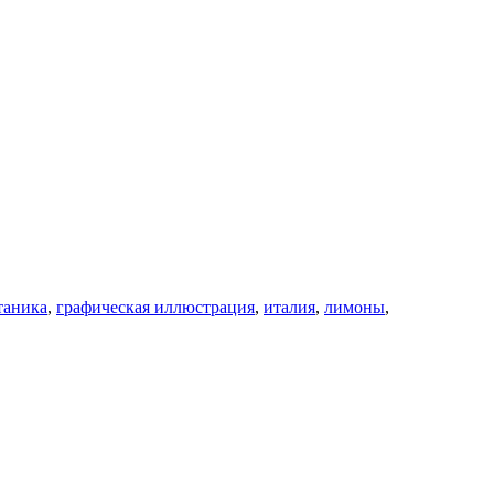
таника
,
графическая иллюстрация
,
италия
,
лимоны
,