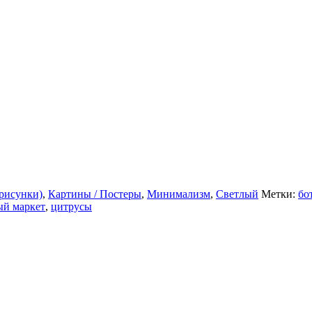
рисунки)
,
Картины / Постеры
,
Минимализм
,
Светлый
Метки:
бо
ый маркет
,
цитрусы