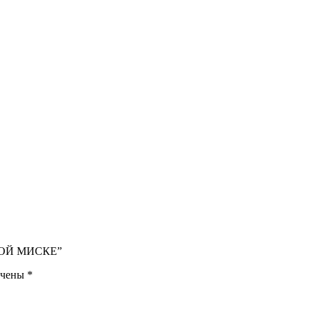
АТОЙ МИСКЕ”
ечены
*