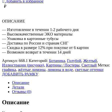
Добавить в избранное
ВОДЕ
₽
ОПИСАНИЕ
— Изготовление в течении 1-2 рабочего дня
— Высококачественные ЭКО материалы
— Упаковка в картонные тубусы
— Доставка по России и странам СНГ
— Скидка в размере 12% при покупке от 6 картин
— Возможен возврат в течении 14 дней
Артикул:
668.1
Категорий:
Ботаника
,
Голубой
,
Желтый
,
Иллюстрации (рисунки)
,
Картины / Постеры
,
Светлый
Метки:
графика
,
жёлтые лимоны
,
лимоны в воде
,
светлые оттенки
ДОБАВИТЬ РАМКУ
Описание
Детали
Отзывы (0)
Описание