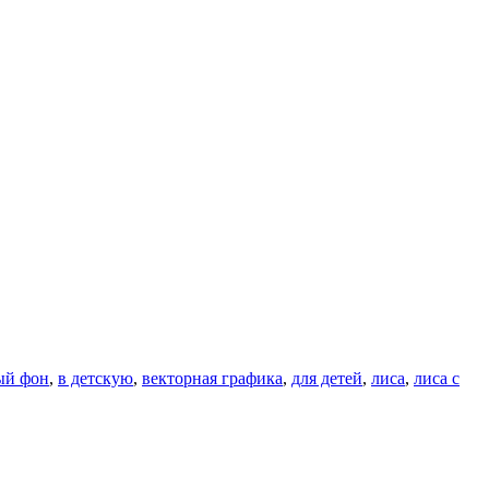
ый фон
,
в детскую
,
векторная графика
,
для детей
,
лиса
,
лиса с