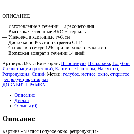
РЕПРОДУКЦИЯ
ОПИСАНИЕ
— Изготовление в течении 1-2 рабочего дня
— Высококачественные ЭКО материалы
— Упаковка в картонные тубусы
— Доставка по России и странам СНГ
— Скидка в размере 12% при покупке от 6 картин
— Возможен возврат в течении 14 дней
Артикул:
320.13
Категорий:
В гостиную
,
В спальню
,
Голубой
,
Иллюстрации (рисунки)
,
Картины / Постеры
,
На кухню
,
Репродукция
,
Синий
Метки:
голубое
,
матисс
,
окно
,
открытое
,
репродукция
,
створки
ДОБАВИТЬ РАМКУ
Описание
Детали
Отзывы (0)
Описание
Картина «Матисс Голубое окно, репродукция»