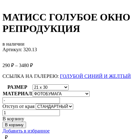
МАТИСС ГОЛУБОЕ ОКНО
РЕПРОДУКЦИЯ
в наличии
Артикул: 320.13
290
₽
–
3480
₽
ССЫЛКА НА ГАЛЕРЕЮ:
ГОЛУБОЙ СИНИЙ И ЖЕЛТЫЙ
РАЗМЕР
МАТЕРИАЛ
Отступ от края
Количество
товара
В корзину
МАТИСС
В корзину
ГОЛУБОЕ
Добавить в избранное
ОКНО
₽