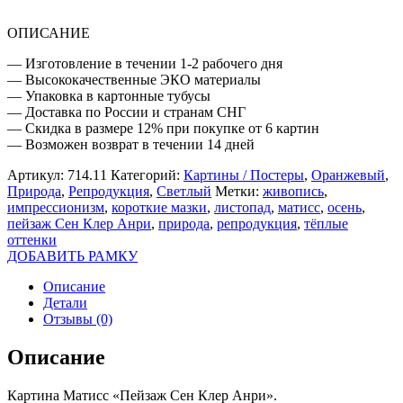
АНРИ
ОПИСАНИЕ
— Изготовление в течении 1-2 рабочего дня
— Высококачественные ЭКО материалы
— Упаковка в картонные тубусы
— Доставка по России и странам СНГ
— Скидка в размере 12% при покупке от 6 картин
— Возможен возврат в течении 14 дней
Артикул:
714.11
Категорий:
Картины / Постеры
,
Оранжевый
,
Природа
,
Репродукция
,
Светлый
Метки:
живопись
,
импрессионизм
,
короткие мазки
,
листопад
,
матисс
,
осень
,
пейзаж Сен Клер Анри
,
природа
,
репродукция
,
тёплые
оттенки
ДОБАВИТЬ РАМКУ
Описание
Детали
Отзывы (0)
Описание
Картина Матисс «Пейзаж Сен Клер Анри».