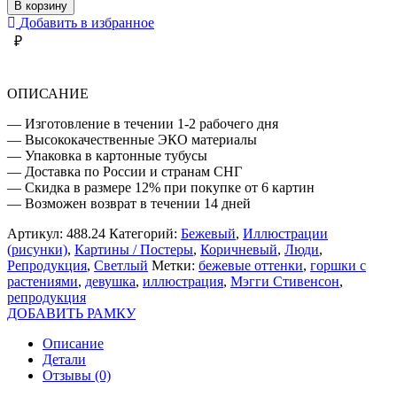
МЭГГИ
В корзину
СТИВЕНСОН
Добавить в избранное
ДЕВУШКА
₽
ОПИСАНИЕ
— Изготовление в течении 1-2 рабочего дня
— Высококачественные ЭКО материалы
— Упаковка в картонные тубусы
— Доставка по России и странам СНГ
— Скидка в размере 12% при покупке от 6 картин
— Возможен возврат в течении 14 дней
Артикул:
488.24
Категорий:
Бежевый
,
Иллюстрации
(рисунки)
,
Картины / Постеры
,
Коричневый
,
Люди
,
Репродукция
,
Светлый
Метки:
бежевые оттенки
,
горшки с
растениями
,
девушка
,
иллюстрация
,
Мэгги Стивенсон
,
репродукция
ДОБАВИТЬ РАМКУ
Описание
Детали
Отзывы (0)