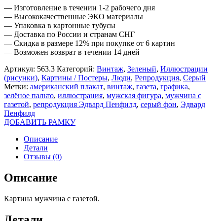
— Изготовление в течении 1-2 рабочего дня
— Высококачественные ЭКО материалы
— Упаковка в картонные тубусы
— Доставка по России и странам СНГ
— Скидка в размере 12% при покупке от 6 картин
— Возможен возврат в течении 14 дней
Артикул:
563.3
Категорий:
Винтаж
,
Зеленый
,
Иллюстрации
(рисунки)
,
Картины / Постеры
,
Люди
,
Репродукция
,
Серый
Метки:
американский плакат
,
винтаж
,
газета
,
графика
,
зелёное пальто
,
иллюстрация
,
мужская фигура
,
мужчина с
газетой
,
репродукция Эдвард Пенфилд
,
серый фон
,
Эдвард
Пенфилд
ДОБАВИТЬ РАМКУ
Описание
Детали
Отзывы (0)
Описание
Картина мужчина с газетой.
Детали