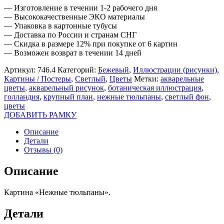
— Изготовление в течении 1-2 рабочего дня
— Высококачественные ЭКО материалы
— Упаковка в картонные тубусы
— Доставка по России и странам СНГ
— Скидка в размере 12% при покупке от 6 картин
— Возможен возврат в течении 14 дней
Артикул:
746.4
Категорий:
Бежевый
,
Иллюстрации (рисунки)
,
Картины / Постеры
,
Светлый
,
Цветы
Метки:
акварельные
цветы
,
акварельный рисунок
,
ботаническая иллюстрация
,
голландия
,
крупный план
,
нежные тюльпаны
,
светлый фон
,
цветы
ДОБАВИТЬ РАМКУ
Описание
Детали
Отзывы (0)
Описание
Картина «Нежные тюльпаны».
Детали