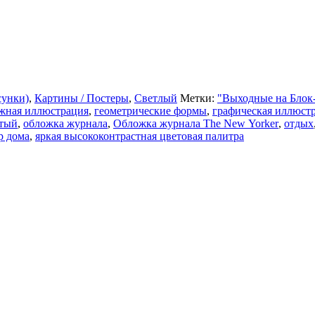
сунки)
,
Картины / Постеры
,
Светлый
Метки:
"Выходные на Блок
жная иллюстрация
,
геометрические формы
,
графическая иллюст
тый
,
обложка журнала
,
Обложка журнала The New Yorker
,
отдых
р дома
,
яркая высококонтрастная цветовая палитра