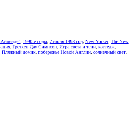
-Айленде"
,
1990-е годы
,
7 июня 1993 год
,
New Yorker
,
The New
рация
,
Гретхен Дау Симпсон
,
Игра света и тени
,
коттедж
,
,
Пляжный домик
,
побережье Новой Англии
,
солнечный свет
,