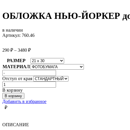
ОБЛОЖКА НЬЮ-ЙОРКЕР дом
в наличии
Артикул: 760.46
290
₽
–
3480
₽
РАЗМЕР
МАТЕРИАЛ
Отступ от края
Количество
товара
В корзину
ОБЛОЖКА
В корзину
НЬЮ-
Добавить в избранное
ЙОРКЕР
₽
дом
у
моря
ОПИСАНИЕ