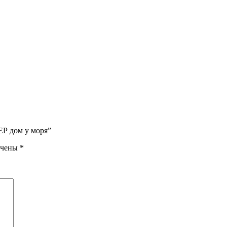
Р дом у моря”
ечены
*