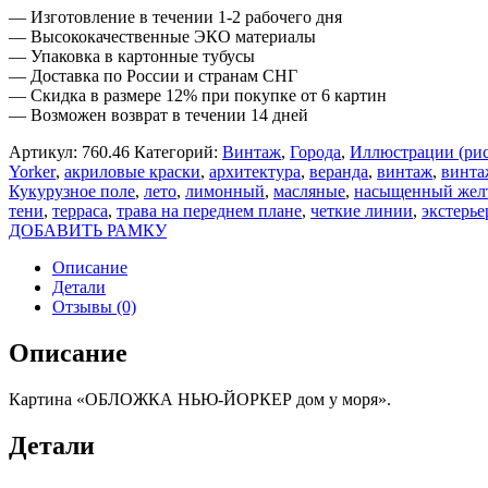
— Изготовление в течении 1-2 рабочего дня
— Высококачественные ЭКО материалы
— Упаковка в картонные тубусы
— Доставка по России и странам СНГ
— Скидка в размере 12% при покупке от 6 картин
— Возможен возврат в течении 14 дней
Артикул:
760.46
Категорий:
Винтаж
,
Города
,
Иллюстрации (ри
Yorker
,
акриловые краски
,
архитектура
,
веранда
,
винтаж
,
винта
Кукурузное поле
,
лето
,
лимонный
,
масляные
,
насыщенный жел
тени
,
терраса
,
трава на переднем плане
,
четкие линии
,
экстерье
ДОБАВИТЬ РАМКУ
Описание
Детали
Отзывы (0)
Описание
Картина «ОБЛОЖКА НЬЮ-ЙОРКЕР дом у моря».
Детали