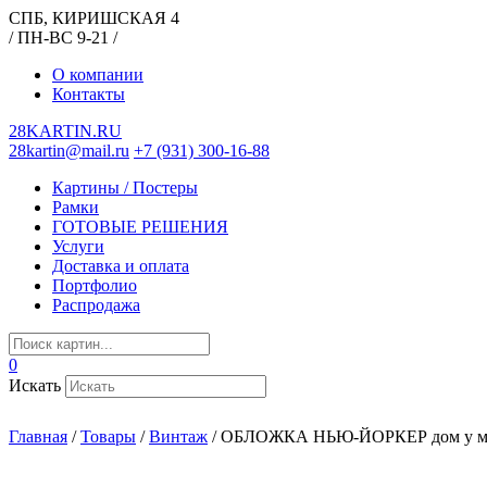
СПБ, КИРИШСКАЯ 4
/ ПН-ВС 9-21 /
О компании
Контакты
28KARTIN.RU
28kartin@mail.ru
+7 (931) 300-16-88
Картины / Постеры
Рамки
ГОТОВЫЕ РЕШЕНИЯ
Услуги
Доставка и оплата
Портфолио
Распродажа
0
Искать
Главная
/
Товары
/
Винтаж
/
ОБЛОЖКА НЬЮ-ЙОРКЕР дом у м