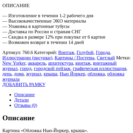
ОПИСАНИЕ
— Изготовление в течении 1-2 рабочего дня
— Высококачественные ЭКО материалы
— Упаковка в картонные тубусы
— Доставка по России и странам СНГ
— Скидка в размере 12% при покупке от 6 картин
— Возможен возврат в течении 14 дней
Артикул:
760.6
Категорий:
Винтаж
,
Голубой
,
Города
,
Иллюстрации (рисунки)
,
Картины / Постеры
,
Светлый
Метки:
New Yorker
,
акварель
,
архитектура
,
винтаж
,
винтажный
журнал
,
город
,
городской пейзаж
,
графическая иллюстрация
,
день
,
дома
,
журнал
,
крыша
,
Нью Йоркер
,
обложка
,
обложка
журнала
ДОБАВИТЬ РАМКУ
Описание
Детали
Отзывы (0)
Описание
Картина «Обложка Нью-Йоркер, крыша».