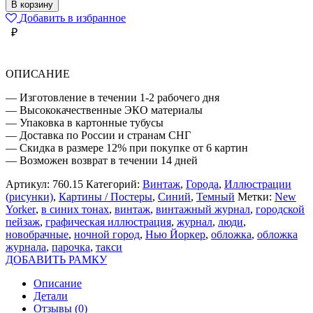
ОБЛОЖКА
В корзину
НЬЮ-
Добавить в избранное
ЙОРКЕР
₽
НОВОБРАЧНЫЕ
ОПИСАНИЕ
— Изготовление в течении 1-2 рабочего дня
— Высококачественные ЭКО материалы
— Упаковка в картонные тубусы
— Доставка по России и странам СНГ
— Скидка в размере 12% при покупке от 6 картин
— Возможен возврат в течении 14 дней
Артикул:
760.15
Категорий:
Винтаж
,
Города
,
Иллюстрации
(рисунки)
,
Картины / Постеры
,
Синий
,
Темный
Метки:
New
Yorker
,
в синих тонах
,
винтаж
,
винтажный журнал
,
городской
пейзаж
,
графическая иллюстрация
,
журнал
,
люди
,
новобрачные
,
ночной город
,
Нью Йоркер
,
обложка
,
обложка
журнала
,
парочка
,
такси
ДОБАВИТЬ РАМКУ
Описание
Детали
Отзывы (0)