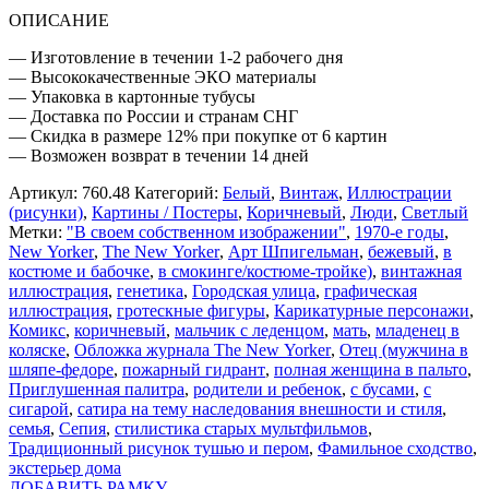
ОПИСАНИЕ
— Изготовление в течении 1-2 рабочего дня
— Высококачественные ЭКО материалы
— Упаковка в картонные тубусы
— Доставка по России и странам СНГ
— Скидка в размере 12% при покупке от 6 картин
— Возможен возврат в течении 14 дней
Артикул:
760.48
Категорий:
Белый
,
Винтаж
,
Иллюстрации
(рисунки)
,
Картины / Постеры
,
Коричневый
,
Люди
,
Светлый
Метки:
"В своем собственном изображении"
,
1970-е годы
,
New Yorker
,
The New Yorker
,
Арт Шпигельман
,
бежевый
,
в
костюме и бабочке
,
в смокинге/костюме-тройке)
,
винтажная
иллюстрация
,
генетика
,
Городская улица
,
графическая
иллюстрация
,
гротескные фигуры
,
Карикатурные персонажи
,
Комикс
,
коричневый
,
мальчик с леденцом
,
мать
,
младенец в
коляске
,
Обложка журнала The New Yorker
,
Отец (мужчина в
шляпе-федоре
,
пожарный гидрант
,
полная женщина в пальто
,
Приглушенная палитра
,
родители и ребенок
,
с бусами
,
с
сигарой
,
сатира на тему наследования внешности и стиля
,
семья
,
Сепия
,
стилистика старых мультфильмов
,
Традиционный рисунок тушью и пером
,
Фамильное сходство
,
экстерьер дома
ДОБАВИТЬ РАМКУ